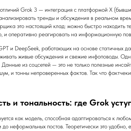
отличий Grok 3 — интеграция с платформой X (бывший
анализировать тренды и обсуждения в реальном врем
рщика это настоящий клад: можно быстро находить т
ю, и оперативно реагировать на информационную пов
GPT и DeepSeek, работающих на основе статичных да
живать живые обсуждения и свежие инфоповоды. Одн
 Данные из соцсетей — это не только полезные инсайт
ум, и тонны непроверенных фактов. Так что фактчек
ть и тональность: где Grok усту
уется как модель, способная адаптироваться к любом
 до неформальных постов. Теоретически это удобно, е