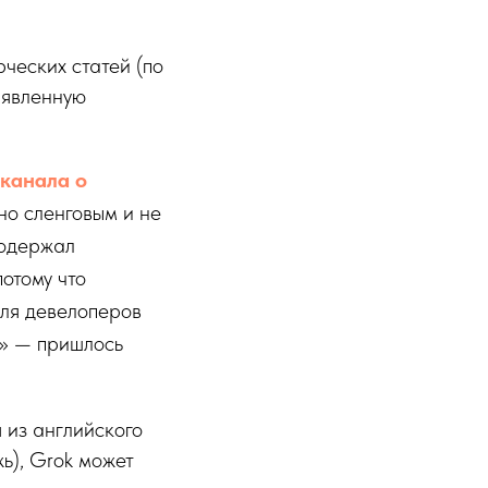
ческих статей (по
аявленную
канала о
но сленговым и не
содержал
потому что
для девелоперов
у» — пришлось
 из английского
ь), Grok может