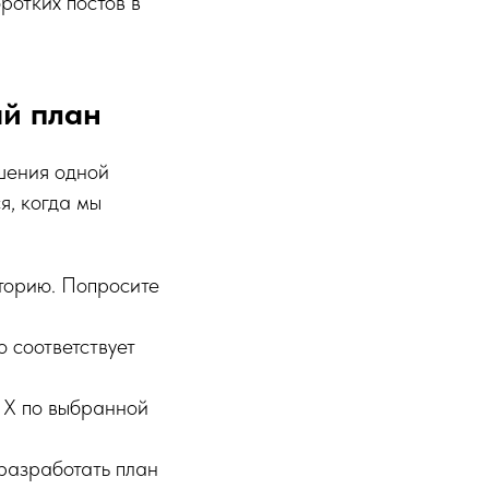
ротких постов в
ый план
шения одной
я, когда мы
торию. Попросите
 соответствует
и X по выбранной
разработать план