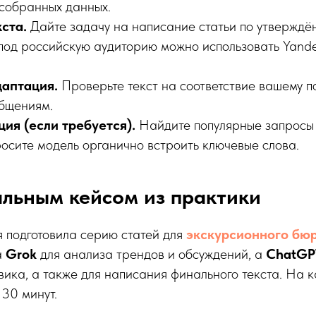
 собранных данных.
ста.
Дайте задачу на написание статьи по утверждён
под российскую аудиторию можно использовать Yand
даптация.
Проверьте текст на соответствие вашему 
бщениям.
ия (если требуется).
Найдите популярные запросы
росите модель органично встроить ключевые слова.
льным кейсом из практики
я подготовила серию статей для
экскурсионного бю
а
Grok
для анализа трендов и обсуждений, а
ChatGP
вика, а также для написания финального текста. На 
30 минут.