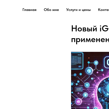
Главная
Обо мне
Услуги и цены
Конте
Новый iG
применен