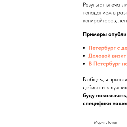
Результат впечатл
попаданием в разн
копирайтеров, лег
Примеры опубли
Петербург с де
Деловой визит
В Петербург на
В общем, я призы
добиваться лучших
буду показывать
специфики вашег
Мария Лютая