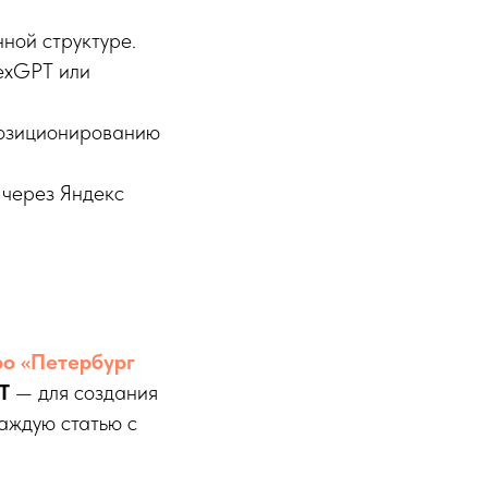
ной структуре.
exGPT или
позиционированию
 через Яндекс
ро «Петербург
T
— для создания
каждую статью с